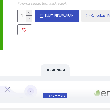
* Harga sudah termasuk pajak
BUAT PENAWARAN
Konsultasi 
DESKRIPSI