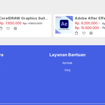
CorelDRAW Graphics Suite (Yearly)
Rp. 7.650.000
Rp. 9.200.000 -
Rp. 7.850.000
R
Rp. 10.600.000
R
ya
Layanan Bantuan
a
Kontak
r
FAQ