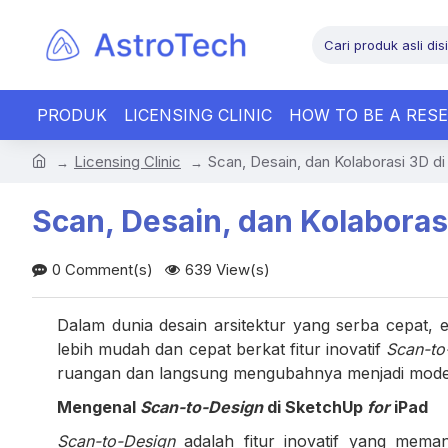
PRODUK
LICENSING CLINIC
HOW TO BE A RESE
Licensing Clinic
Scan, Desain, dan Kolaborasi 3D d
Scan, Desain, dan Kolaboras
0 Comment(s)
639 View(s)
Dalam dunia desain arsitektur yang serba cepat, ef
lebih mudah dan cepat berkat fitur inovatif
Scan-to
ruangan dan langsung mengubahnya menjadi model
Mengenal
Scan-to-Design
di SketchUp
for
iPad
Scan-to-Design
adalah fitur inovatif yang meman