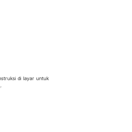
truksi di layar untuk
e
.