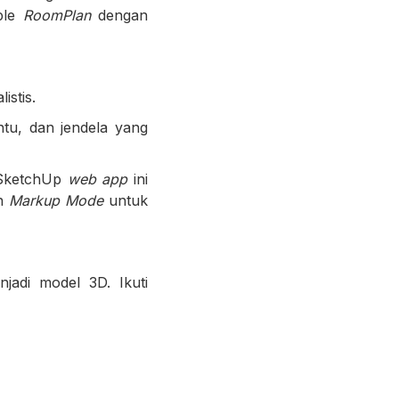
ple
RoomPlan
dengan
istis.
tu, dan jendela yang
i SketchUp
web app
ini
an
Markup Mode
untuk
adi model 3D. Ikuti