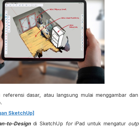
 referensi dasar, atau langsung mulai menggambar da
.
gan SketchUp]
an-to-Design
di SketchUp
for
iPad untuk mengatur
out