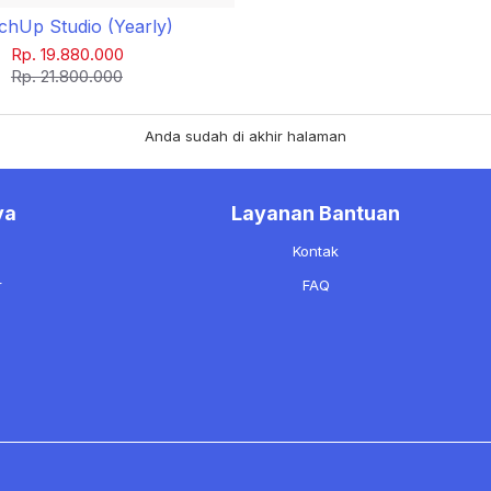
chUp Studio (Yearly)
Rp. 19.880.000
Rp. 21.800.000
Anda sudah di akhir halaman
ya
Layanan Bantuan
a
Kontak
r
FAQ